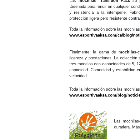
Las
mochilas Transition Pack
se p
Diseñada para rendir en cualquier cond
y resistencia a la intemperie. Fab
protección ligera pero resistente contr
Toda la información sobre las mochilas
www.esportivaaksa.com/ca/blog/not
Finalmente, la gama de
mochilas-
ligereza y prestaciones. La colección
tres modelos con capacidades de 5, 12 
capacidad. Comodidad y estabilidad en
velocidad.
Toda la información sobre las mochila
www.esportivaaksa.com/blog/notici
Las mochilas
duradera. Más