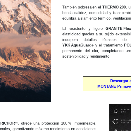
También sobresalen el
THERMO 200
, u
brinda calidez, comodidad y transpirab
equilibra aislamiento térmico, ventilaci
El resistente y ligero
GRANITE Fle
elasticidad gracias a su tejido extens
incorpora detalles técnicos de
YKK AquaGuard
y el tratamiento
PO
®
permanente del olor, completando un
sostenibilidad y rendimiento.
Descargar e
MONTANE Primaver
RICHOR
, ofrece una protección 100 % impermeable,
™
cionales, garantizando máximo rendimiento en condiciones