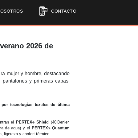
NOSOTROS
CONTACTO
-verano 2026
de
ra mujer y hombre, destacando
, pantalones y primeras capas,
or tecnologías textiles de última
entran el
PERTEX
Shield
(40 Denier,
®
na de agua) y el
PERTEX
Quantum
®
, ligereza y confort térmico.