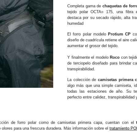
Completa gama de
chaquetas de forr
tejido polar OCTA
175, una fibra e
®
destaca por su secado rápido, alta tra
humedad
El forro polar modelo
Protium CP
co
diseño de cuadrícula retiene el aire ca
aumentar el grosor del tejido.
Y finalmente el modelo
Roco
con tejid
de terciopelo diseñado para brindar c
transpirabilidad.
La colección de
camisetas primera c
algo más que una simple camiseta, id
todas las estaciones de año. Su te
perfecto entre calidez, transpirabilida
ección de forro polar como de camisetas primera capa, cuentan con el
 olores para una frescura duradera. Más información sobre el
tratamiento P