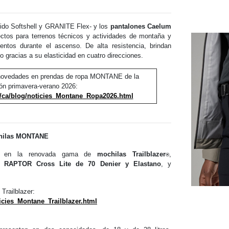
jido Softshell y GRANITE Flex- y los
pantalones Caelum
ctos para terrenos técnicos y actividades de montaña y
ntos durante el ascenso. De alta resistencia, brindan
to gracias a su elasticidad en cuatro direcciones.
 novedades en prendas de ropa MONTANE de la
ón primavera-verano 2026:
ca/blog/noticies_Montane_Ropa2026.html
chilas MONTANE
os en la renovada gama de
mochilas Trailblazer
,
®
do RAPTOR Cross Lite de 70 Denier y Elastano
, y
Trailblazer:
cies_Montane_Trailblazer.html