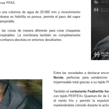
civas PFAS.
on una columna de agua de 20.000 mm y revestimiento
ana es hidrófila no porosa, permite el paso del vapor
anspirable.
las cosas de manera diferente para crear chaquetas
anspirables. La membrana también es completamente
a confianza absoluta en entornos desafiantes.
Entre las novedades a destacar enco
Norste
, perfectas para senderismo 
impermeable total gracias a su tejido
También el
cortaviento
Featherlite ho
con tejido PERTEX
Quantum Air de 12 
®
el viento frío y permitir la expul
manteniéndote cómodo durante la activ