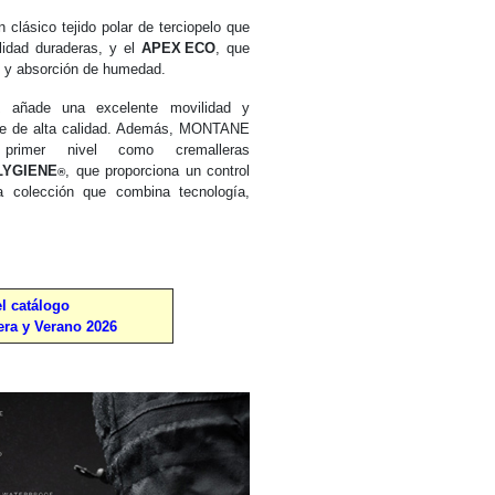
n clásico tejido polar de terciopelo que
ilidad duraderas, y el
APEX ECO
, que
ón y absorción de humedad.
x
añade una excelente movilidad y
ible de alta calidad. Además, MONTANE
 primer nivel como cremalleras
LYGIENE
, que proporciona un control
®
a colección que combina tecnología,
l catálogo
a y Verano 2026