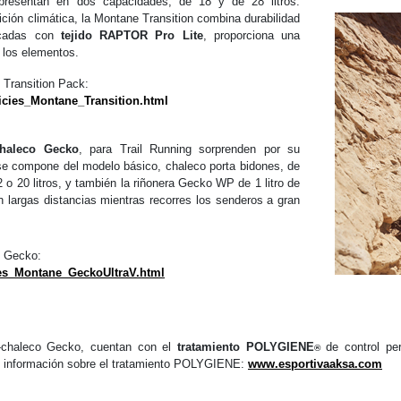
resentan en dos capacidades, de 18 y de 28 litros.
ición climática, la Montane Transition combina durabilidad
ricadas con
tejido RAPTOR Pro Lite
, proporciona una
a los elementos.
 Transition Pack:
icies_Montane_Transition.html
chaleco Gecko
, para Trail Running sorprenden por su
 se compone del modelo básico, chaleco porta bidones, de
o 20 litros, y también la riñonera Gecko WP de 1 litro de
 largas distancias mientras recorres los senderos a gran
s Gecko:
es_Montane_GeckoUltraV.html
-chaleco Gecko, cuentan con el
tratamiento POLYGIENE
de control pe
®
 información sobre el tratamiento POLYGIENE:
www.esportivaaksa.com