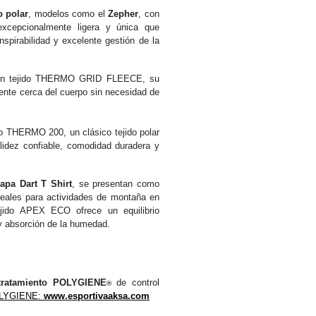
o polar
, modelos como el
Zepher
, con
xcepcionalmente ligera y única que
nspirabilidad y excelente gestión de la
n tejido THERMO GRID FLEECE, su
liente cerca del cuerpo sin necesidad de
o THERMO 200, un clásico tejido polar
alidez confiable, comodidad duradera y
apa Dart T Shirt
, se presentan como
eales para actividades de montaña en
jido APEX ECO ofrece un equilibrio
d y absorción de la humedad.
tratamiento POLYGIENE
de control
®
OLYGIENE:
www.esportivaaksa.com