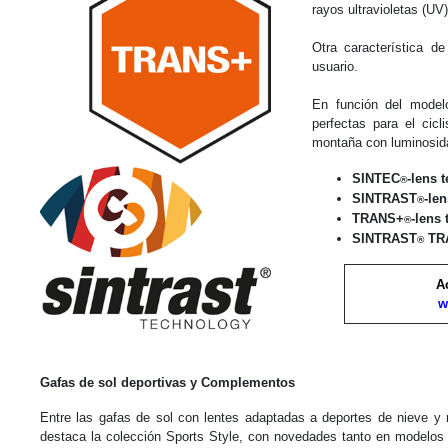
rayos ultravioletas (UV
Otra característica d
usuario.
En función del modelo
perfectas para el cic
montaña con luminosida
SINTEC
-lens 
®
SINTRAST
-le
®
TRANS+
-lens
®
SINTRAST
TR
®
A
w
Gafas de sol deportivas y
Complementos
Entre las gafas de sol con lentes adaptadas a deportes de nieve y
destaca la colección Sports Style, con novedades tanto en modelo