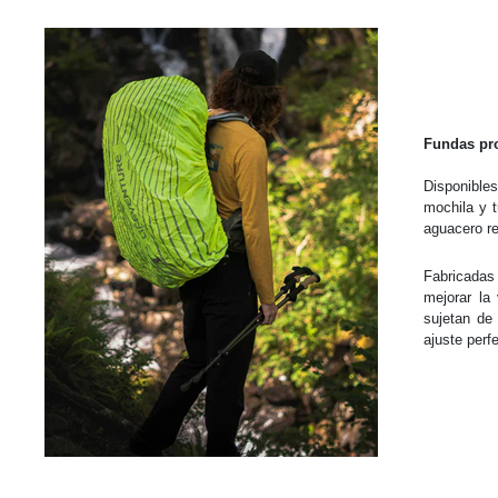
Fundas pro
Disponibles
mochila y 
aguacero re
Fabricadas
mejorar la
sujetan de
ajuste perf