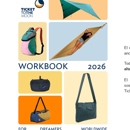
El 
anc
Tod
alt
El
sos
Tic