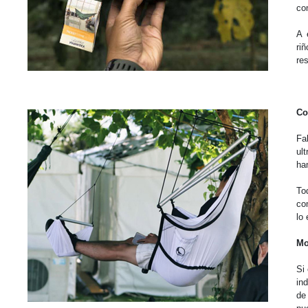
co
A 
ri
re
Co
Fa
ul
ha
To
co
lo 
Mo
Si
in
de